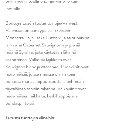
onkin hyvin levollinen...niin viineille kuin 
ihmisille.
Bodegas Luzón t
uotanto nojaa vahvasti 
Valencian omaan rypälelajikkeeseen 
Monastrelliin ja lisäksi Luzón viljelee punaisina 
lajikkeina Cabernet Sauvignonia ja pieniä 
määriä Syrahia, joita käytetään lähinnä 
sekoitteissa. Valkoisia lajikkeita ovat 
Sauvignon blanc ja Macabeo. Punaviinit ovat 
hedelmäisiä, joissa maussa on makeaa 
punaista marjaa, pippurisuutta ja pehmeän 
täyteläinen tanniinirakenne. Valkoviinit ovat 
hedelmäisen raikkaita, keskihappoisia ja 
puhdaspiirteisiä.
Tutustu tuottajan viineihin: