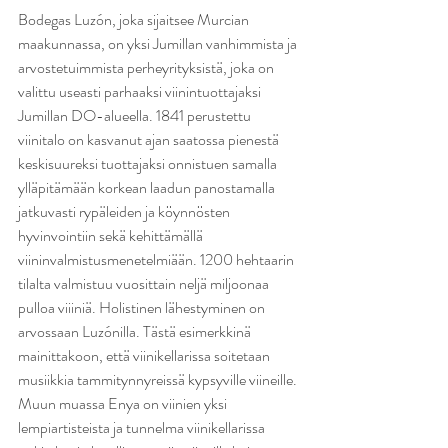
Bodegas Luzón, joka sijaitsee Murcian 
maakunnassa, on yksi Jumillan vanhimmista ja 
arvostetuimmista perheyrityksistä, joka on 
valittu useasti parhaaksi viinintuottajaksi 
Jumillan DO-alueella. 1841 perustettu 
viinitalo on kasvanut ajan saatossa pienestä 
keskisuureksi tuottajaksi onnistuen samalla 
ylläpitämään korkean laadun panostamalla 
jatkuvasti rypäleiden ja köynnösten 
hyvinvointiin sekä kehittämällä 
viininvalmistusmenetelmiään. 1200 hehtaarin 
tilalta valmistuu vuosittain neljä miljoonaa 
pulloa viiiniä. Holistinen lähestyminen on 
arvossaan Luzónilla. Tästä esimerkkinä 
mainittakoon, että viinikellarissa soitetaan 
musiikkia tammitynnyreissä kypsyville viineille. 
Muun muassa Enya on viinien yksi 
lempiartisteista ja tunnelma viinikellarissa 