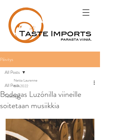
Päivitys
All Posts
Netta Laurenne
All Posts
6.9.2022
Bodegas Luzónilla viineille
Tuottajat
soitetaan musiikkia