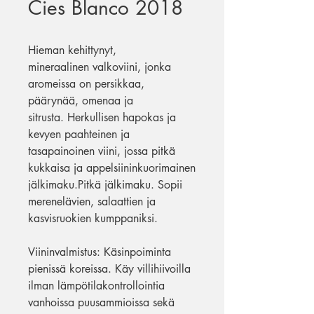
Cies Blanco 2018
Hieman kehittynyt,
mineraalinen valkoviini, jonka
aromeissa on persikkaa,
päärynää, omenaa ja
sitrusta. Herkullisen hapokas ja
kevyen paahteinen ja
tasapainoinen viini, jossa pitkä
kukkaisa ja appelsiininkuorimainen
jälkimaku.Pitkä jälkimaku. Sopii
merenelävien, salaattien ja
kasvisruokien kumppaniksi.
Viininvalmistus: Käsinpoiminta
pienissä koreissa. Käy villihiivoilla
ilman lämpötilakontrollointia
vanhoissa puusammioissa sekä