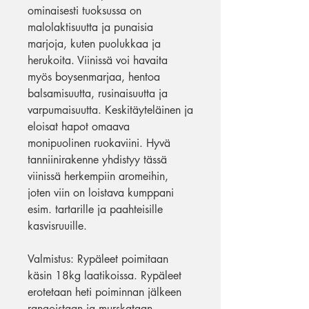
ominaisesti tuoksussa on
malolaktisuutta ja punaisia
marjoja, kuten puolukkaa ja
herukoita. Viinissä voi havaita
myös boysenmarjaa, hentoa
balsamisuutta, rusinaisuutta ja
varpumaisuutta. Keskitäyteläinen ja
eloisat hapot omaava
monipuolinen ruokaviini. Hyvä
tanniinirakenne yhdistyy tässä
viinissä herkempiin aromeihin,
joten viin on loistava kumppani
esim. tartarille ja paahteisille
kasvisruuille.
Valmistus: Rypäleet poimitaan
käsin 18kg laatikoissa. Rypäleet
erotetaan heti poiminnan jälkeen
rangoistaan ja murskataan