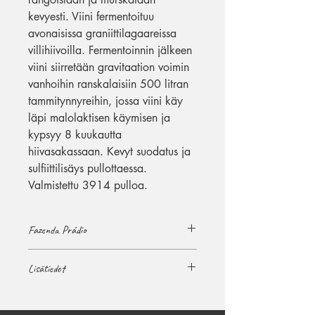
kevyesti. Viini fermentoituu
avonaisissa graniittilagaareissa
villihiivoilla. Fermentoinnin jälkeen
viini siirretään gravitaation voimin
vanhoihin ranskalaisiin 500 litran
tammitynnyreihin, jossa viini käy
läpi malolaktisen käymisen ja
kypsyy 8 kuukautta
hiivasakassaan. Kevyt suodatus ja
sulfiittilisäys pullottaessa.
Valmistettu 3914 pulloa.
Fazenda Prádio
Fazenda Prádio sijaitsee Chantadan
Lisätiedot
ala-alueella Ribeira Sacrassa,
kivenheiton päässä pikkuruisesta A
Tuottaja
Peroxan maalasikylästä, josta
Fazenda Prádio