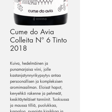
Cume do Avia
Colleita N° 6 Tinto
2018
Kuiva, hedelmäinen ja
punamarjaisa viini, jolle
kastanjatynnyrikypsytys antaa
persoonallisen ja kompleksisen
aromimaailman. Eloisat hapot,
kevyehkö rakenne ja pehmeät,
keskitäyteläiset tanniinit. Tuoksussa
ja maussa tilliä, puolukkaa,
karpaloa, punaista kirsikkaa ja