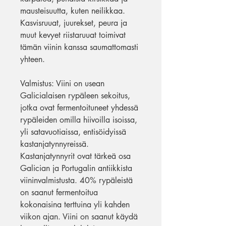
mausteisuutta, kuten neilikkaa.
Kasvisruuat, juurekset, peura ja
muut kevyet riistaruuat toimivat
tämän viinin kanssa saumattomasti
yhteen.
Valmistus: Viini on usean
Galicialaisen rypäleen sekoitus,
jotka ovat fermentoituneet yhdessä
rypäleiden omilla hiivoilla isoissa,
yli satavuotiaissa, entisöidyissä
kastanjatynnyreissä.
Kastanjatynnyrit ovat tärkeä osa
Galician ja Portugalin antiikkista
viininvalmistusta. 40% rypäleistä
on saanut fermentoitua
kokonaisina terttuina yli kahden
viikon ajan. Viini on saanut käydä