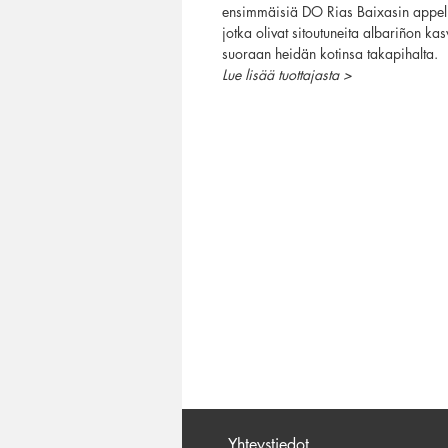
ensimmäisiä DO Rias Baixasin appellaat
jotka olivat sitoutuneita albariñon ka
suoraan heidän kotinsa takapihalta.
Lue lisää tuottajasta >
Yhteystiedot