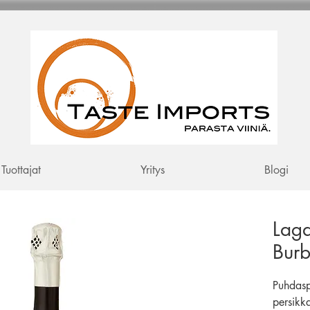
Tuottajat
Yritys
Blogi
Lag
Burb
Puhdaspi
persikk