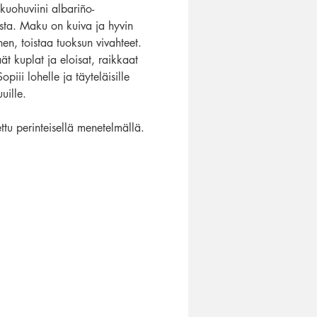
 kuohuviini albariño-
esta. Maku on kuiva ja hyvin
en, toistaa tuoksun vivahteet.
ät kuplat ja eloisat, raikkaat
opiii lohelle ja täyteläisille
uuille.
ttu perinteisellä menetelmällä.