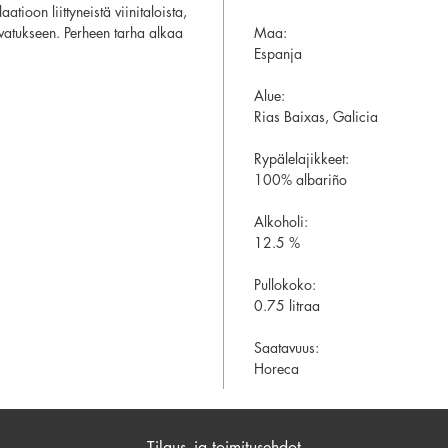
ioon liittyneistä viinitaloista,
svatukseen. Perheen tarha alkaa
Maa:
Espanja
Alue:
Rias Baixas, Galicia
Rypälelajikkeet:
100% albariño
Alkoholi:
12.5 %
Pullokoko:
0.75 litraa
Saatavuus:
Horeca
Tilaus- ja toimitusehdot