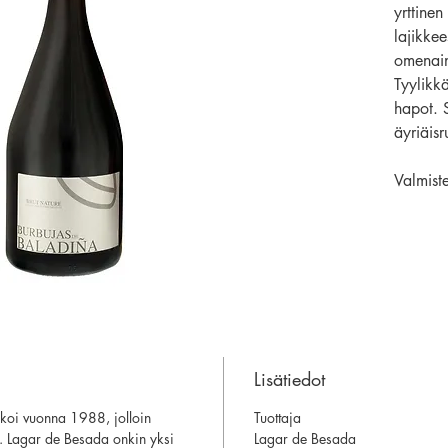
yrttinen
lajikke
omenain
Tyylikkä
hapot. S
äyriäisr
Valmiste
Lisätiedot
lkoi vuonna 1988, jolloin
Tuottaja
iin. Lagar de Besada onkin yksi
Lagar de Besada