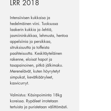
LRR 2018
Intensiivisen kukkaisa ja
hedelmäinen viini. Tuoksussa
laakerin kukkia ja -lehtiä,
jasmiininkukkaa, lehmusta, hentoa
appelsiinia ja persikkaa,
sitruksisuutta ja toffeista
paahteisuutta. Keskitäyteläinen
rakenne, eloisat hapot ja
tasapainoinen, pitkä jälkimaku.
Merenelävät, kuten höyrytetyt
simpukat, kevätkääryleet,
kasvicurryt.
Valmistus: Käsinpoiminta 18kg
koreissa. Rypäleet irrotetaan
tertuista ja puristetaan välittömästi.