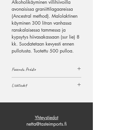
Alkoholikäyminen villihiivoilla
avonaisissa graniittilagaareissa
(Ancestral method). Malolaktinen
käyminen 300 litran vanhassa
ranskalaisessa tammessa ja
kypsytys hiivasakassaan (sur lie) 8
kk. Suodatetaan kevyesti ennen
pullotusta. Tuotettu 500 pulloa.
Fazenda Prádio
Fazenda Prádio sijaitsee Chantadan
Lisätiedot
ala-alueella Ribeira Sacrassa,
kivenheiton päässä pikkuruisesta A
Tuottaja
Peroxan maalasikylästä, josta
Fazenda Prádio
viinintekijä Xabi Soeanes on kotoisin.
Perheen 4 hehtaarin tila sijaitsee
Maa:
tarkemmin ottaen O Paciossa, jyrkällä
Yhteystiedot
Espanja
rinnetontilla, keskellä vanhoja raunioita
netta@tasteimports.fi
ja plantaanipuita (viinitila on saanut