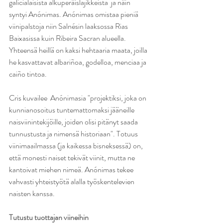
galicialaisista alkuperäislajikkeista  ja näin 
syntyi Anónimas. Anónimas omistaa pieniä 
viinipalstoja niin Salnésin laaksossa Rias 
Baixasissa kuin Ribeira Sacran alueella. 
Yhteensä heillä on kaksi hehtaaria maata, joilla 
he kasvattavat albariñoa, godelloa, menciaa ja 
caiño tintoa. 
Cris kuvailee  Anónimasia "projektiksi, joka on 
kunnianosoitus tuntemattomaksi jääneille 
naisviinintekijöille, joiden olisi pitänyt saada 
tunnustusta ja nimensä historiaan". Totuus 
viinimaailmassa (ja kaikessa bisneksessä) on, 
että monesti naiset tekivät viinit, mutta ne 
kantoivat miehen nimeä. Anónimas tekee 
vahvasti yhteistyötä alalla työskentelevien 
naisten kanssa.
Tutustu tuottajan viineihin