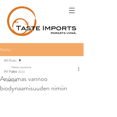
Päivitys
All Posts
Netta Laurenne
All Posts
27.9.2022
Anónimas vannoo
Tuottajat
biodynaamisuuden nimiin