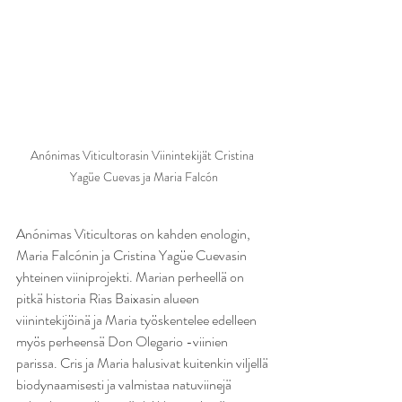
Anónimas Viticultorasin Viinintekijät Cristina 
Yagüe Cuevas ja Maria Falcón
Anónimas Viticultoras on kahden enologin, 
Maria Falcónin ja Cristina Yagüe Cuevasin 
yhteinen viiniprojekti. Marian perheellä on 
pitkä historia Rias Baixasin alueen 
viinintekijöinä ja Maria työskentelee edelleen 
myös perheensä Don Olegario -viinien 
parissa. Cris ja Maria halusivat kuitenkin viljellä 
biodynaamisesti ja valmistaa natuviinejä 